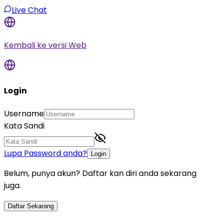
Live Chat
Kembali ke versi Web
Login
Username
Kata Sandi
Lupa Password anda?
Login
Belum, punya akun? Daftar kan diri anda sekarang
juga.
Daftar Sekarang