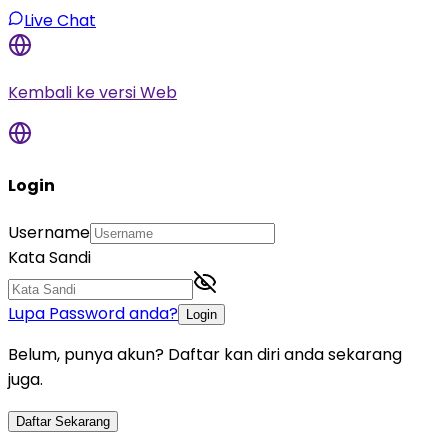
Live Chat
Kembali ke versi Web
Login
Username
Kata Sandi
Lupa Password anda?
Login
Belum, punya akun? Daftar kan diri anda sekarang
juga.
Daftar Sekarang